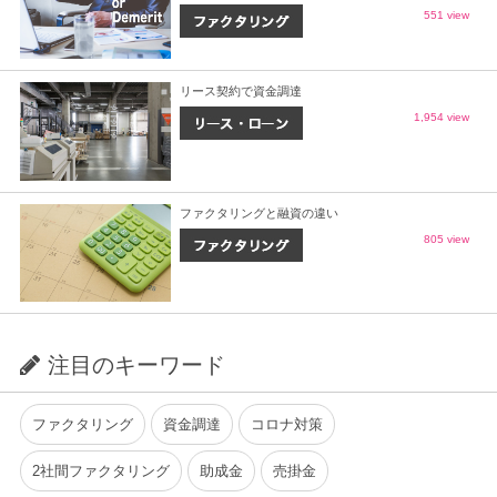
551 view
リース契約で資金調達
1,954 view
ファクタリングと融資の違い
805 view
注目のキーワード
ファクタリング
資金調達
コロナ対策
2社間ファクタリング
助成金
売掛金