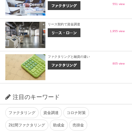
551 view
リース契約で資金調達
1,955 view
ファクタリングと融資の違い
805 view
注目のキーワード
ファクタリング
資金調達
コロナ対策
2社間ファクタリング
助成金
売掛金