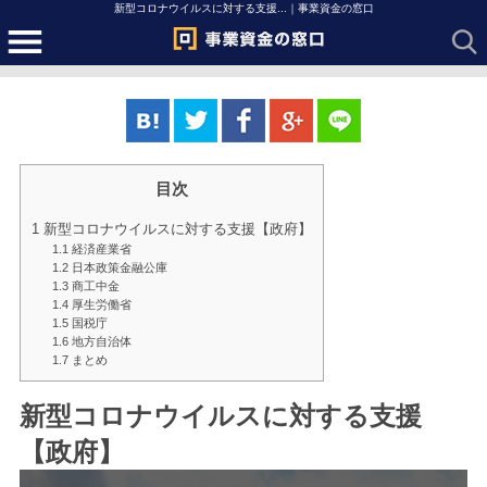
新型コロナウイルスに対する支援...｜事業資金の窓口
目次
1
新型コロナウイルスに対する支援【政府】
1.1
経済産業省
1.2
日本政策金融公庫
1.3
商工中金
1.4
厚生労働省
1.5
国税庁
1.6
地方自治体
1.7
まとめ
新型コロナウイルスに対する支援
【政府】