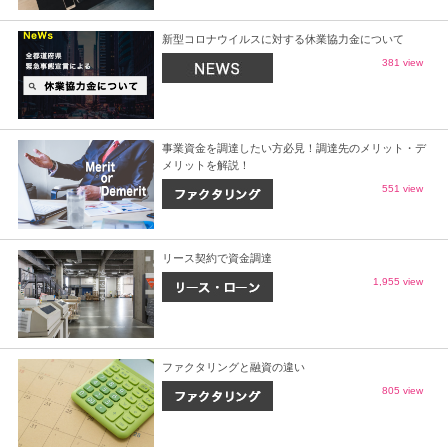
新型コロナウイルスに対する休業協力金について
381 view
事業資金を調達したい方必見！調達先のメリット・デ
メリットを解説！
551 view
リース契約で資金調達
1,955 view
ファクタリングと融資の違い
805 view